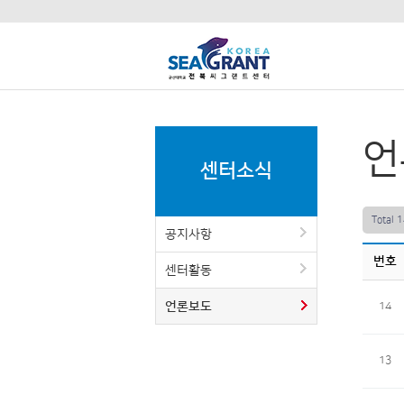
언
센터소식
Total 
공지사항
번호
센터활동
언론보도
14
13