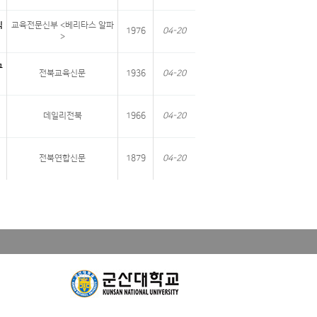
식
교육전문신부 <베리타스 알파
1976
04-20
>
구
전북교육신문
1936
04-20
데일리전북
1966
04-20
전북연합신문
1879
04-20