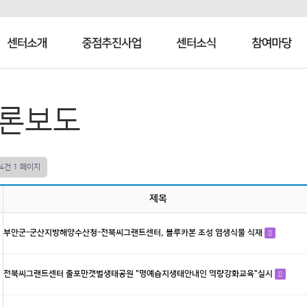
센터소개
중점추진사업
센터소식
참여마당
론보도
14건
1 페이지
제목
부안군-군산지방해양수산청-전북씨그랜트센터, 블루카본 조성 염생식물 식재
전북씨그랜트센터 줄포만갯벌생태공원 "명예습지생태안내인 역량강화교육"실시