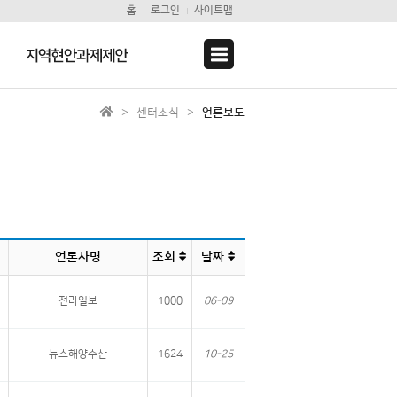
홈
로그인
사이트맵
지역현안과제제안
> 센터소식 >
언론보도
언론사명
조회
날짜
전라일보
1000
06-09
뉴스해양수산
1624
10-25