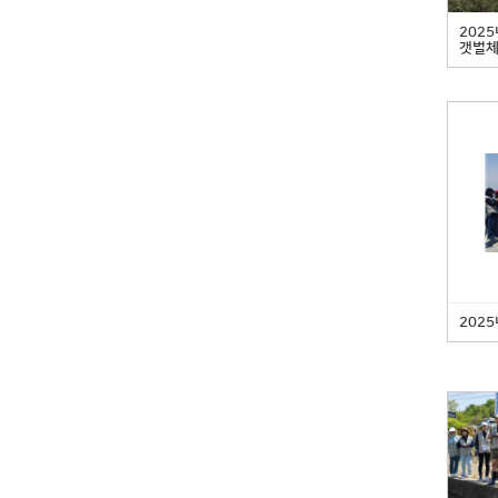
202
갯벌체
202