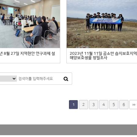
4년 8월 27일 지역현안 연구과제 설
2023년 11월 11일 곰소만 습지보호지
해양보호생물 정밀조사
2
3
4
5
6
1