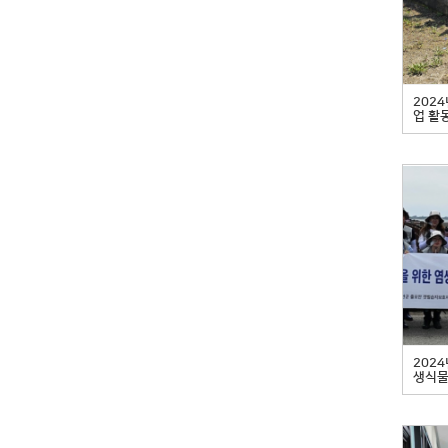
202
업 활
202
생식물