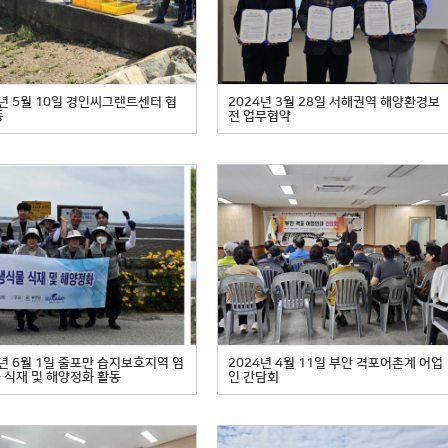
4년 5월 10일 경인씨그랜트센터 협
2024년 3월 28일 서해권역 해양환경보
동
전 업무협약
4년 6월 1일 줄포만 습지보호지역 염
2024년 4월 11일 부안 격포어촌계 어업
 식재 및 해양정화 활동
인 간담회